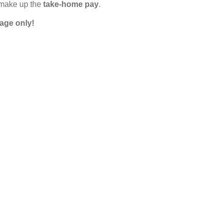
 make up the
take-home pay
.
age only!