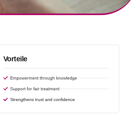
Vorteile
Empowerment through knowledge
Support for fair treatment
Strengthens trust and confidence