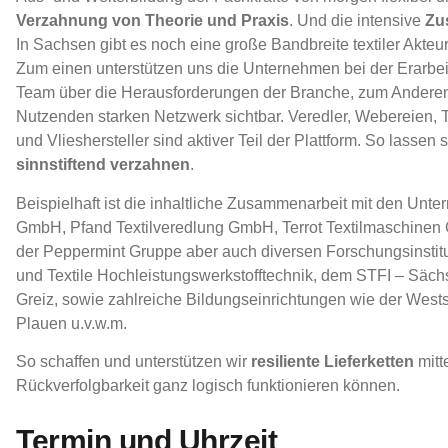
Verzahnung von Theorie und Praxis
. Und die intensive
Zu
In Sachsen gibt es noch eine große Bandbreite textiler Akte
Zum einen unterstützen uns die Unternehmen bei der Erarbeitu
Team über die Herausforderungen der Branche, zum Anderen 
Nutzenden starken Netzwerk sichtbar. Veredler, Webereien, Te
und Vlieshersteller sind aktiver Teil der Plattform. So lassen 
sinnstiftend verzahnen
.
Beispielhaft ist die inhaltliche Zusammenarbeit mit den U
GmbH, Pfand Textilveredlung GmbH, Terrot Textilmaschin
der Peppermint Gruppe aber auch diversen Forschungsinstitu
und Textile Hochleistungswerkstofftechnik, dem STFI – Sächs
Greiz, sowie zahlreiche Bildungseinrichtungen wie der We
Plauen u.v.w.m.
So schaffen und unterstützen wir
resiliente Lieferketten
mitt
Rückverfolgbarkeit ganz logisch funktionieren können.
Termin und Uhrzeit