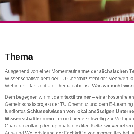
Thema
Ausgehend von einer Momentaufnahme der
sächsischen Tex
Wissenschaftsfeldern der TU Chemnitz steht der Mehrwert
l
Webinars. Das zentrale Thema dabei ist:
Was wir nicht wiss
Dem begegnen wir mit dem
textil trainer
– einer kostenfreien
Gemeinschaftsprojekt der TU Chemnitz und dem E-Learning E
fundiertes
Schlüsselwissen von lokal ansässigen Unterne
Wissenschaftlerinnen
frei und niederschwellig zur Verfügung
Chancen entlang der regionalen textilen Kette: wir vernetzen 
Aus- und Weiterbildung der Fachkräfte von morgen flexibel un